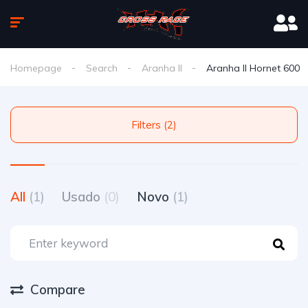
Homepage
Search
Aranha II
Aranha II Hornet 600
Filters (2)
All
(1)
Usado
(0)
Novo
(1)
Compare