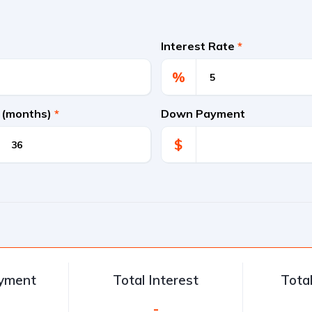
Interest Rate
*
%
 (months)
*
Down Payment
$
ayment
Total Interest
Tota
-