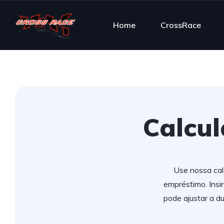
Home
CrossRace
Calcu
Use nossa cal
empréstimo. Insi
pode ajustar a d