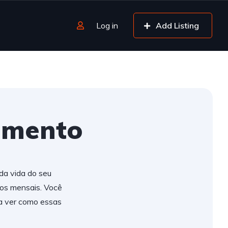
Log in
Add Listing
amento
da vida do seu
tos mensais. Você
ra ver como essas