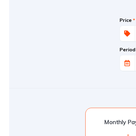
Price
*
Period
Monthly P
-