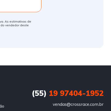
iva. As estimativas de
o do vendedor deste
(55)
19 97404-1952
vendas@crossrace.com.br
ção